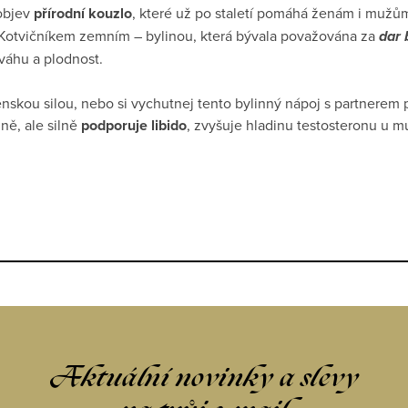
 objev
přírodní kouzlo
, které už po staletí pomáhá ženám i muž
Kotvičníkem zemním – bylinou, která bývala považována za
dar 
váhu a plodnost.
enskou silou, nebo si vychutnej tento bylinný nápoj s partnerem 
ně, ale silně
podporuje libido
, zvyšuje hladinu testosteronu u mu
Aktuální novinky a slevy