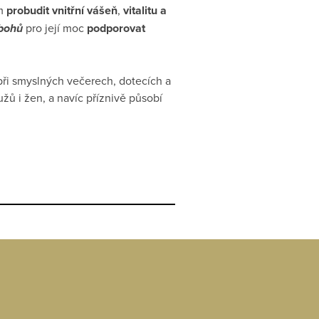
ům
probudit vnitřní vášeň
,
vitalitu a
bohů
pro její moc
podporovat
při smyslných večerech, dotecích a
žů i žen, a navíc příznivě působí