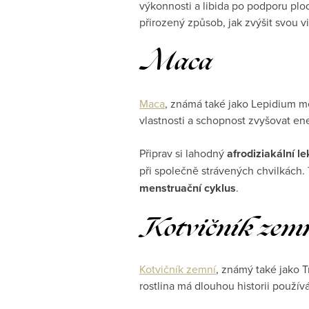
výkonnosti a libida po podporu plo
přirozený způsob, jak zvýšit svou v
Maca
Maca
, známá také jako Lepidium m
vlastnosti a schopnost zvyšovat ene
Připrav si lahodný
afrodiziakální le
při společně strávených chvilkách
menstruační cyklus
.
Kotvičník zem
Kotvičník zemní
, známý také jako Tr
rostlina má dlouhou historii používá