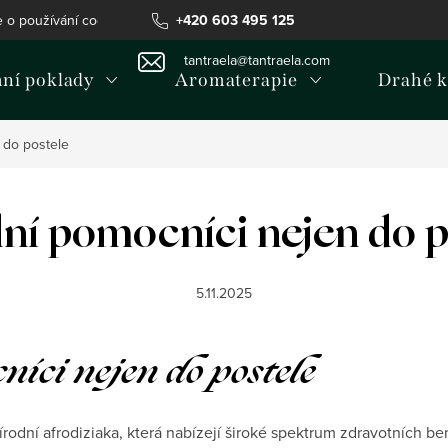
e o používání cookies
Podmínky ochrany osobních údajů
+420 603 495 125
Inf
tantraela@tantraela.com
mní poklady
Aromaterapie
Drahé 
 do postele
dní pomocníci nejen do p
5.11.2025
íci nejen do postele
rodní afrodiziaka, která nabízejí široké spektrum zdravotních be