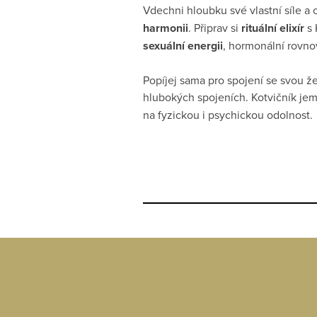
Vdechni hloubku své vlastní síle a
harmonii
. Připrav si
rituální elixír
s 
sexuální energii
, hormonální rovno
Popíjej sama pro spojení se svou ž
hlubokých spojeních. Kotvičník jem
na fyzickou i psychickou odolnost.