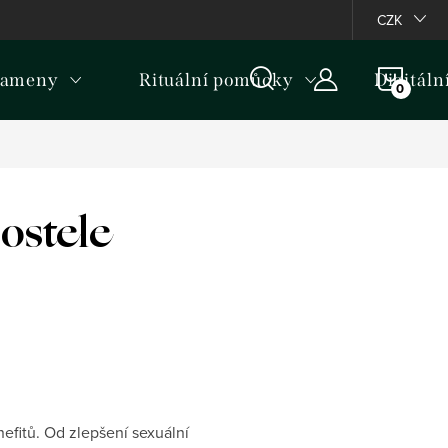
ormativní upozornění k některým produktům
CZK
NÁKU
kameny
Rituální pomůcky
Digitáln
KOŠÍ
ostele
nefitů. Od zlepšení sexuální