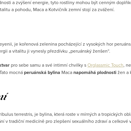
dnosti a zvýšení energie, tyto rostliny mohou být cenným doplňk
italitu a pohodu, Maca a Kotvičník zemní stojí za zvážení.
eyenii, je kořenová zelenina pocházející z vysokých hor peruán
rgii a vitalitu ji vynesly přezdívku „peruánský ženšen“.
ktvar
pro sebe samu a své intimní chvilky s
Orglassmic Touch
, n
. Tato mocná
peruánská bylina
Maca
napomáhá plodnosti
žen a 
ní
ibulus terrestris, je bylina, která roste v mírných a tropických o
ní v tradiční medicíně pro zlepšení sexuálního zdraví a celkové vi