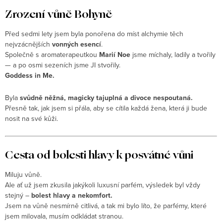
Zrození vůně Bohyně
Před sedmi lety jsem byla ponořena do míst alchymie těch
nejvzácnějších
vonných esencí
.
Společně s aromaterapeutkou
Marií Noe
jsme míchaly, ladily a tvořily
— a po osmi sezeních jsme JI stvořily.
Goddess in Me.
Byla
svůdně něžná, magicky tajuplná a divoce nespoutaná.
Přesně tak, jak jsem si přála, aby se cítila každá žena, která ji bude
nosit na své kůži.
Cesta od bolesti hlavy k posvátné vůni
Miluju vůně.
Ale ať už jsem zkusila jakýkoli luxusní parfém, výsledek byl vždy
stejný –
bolest hlavy a nekomfort.
Jsem na vůně nesmírně citlivá, a tak mi bylo líto, že parfémy, které
jsem milovala, musím odkládat stranou.