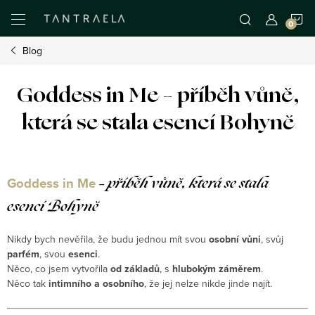
Přejít
N
na
obsah
Blog
K
Goddess in Me – příběh vůně,
která se stala esencí Bohyně
Goddess in Me
– příběh vůně, která se stala
esencí Bohyně
Nikdy bych nevěřila, že budu jednou mít svou
osobní vůni
, svůj
parfém
, svou
esenci
.
Něco, co jsem vytvořila
od základů
, s
hlubokým záměrem
.
Něco tak
intimního a osobního
, že jej nelze nikde jinde najít.