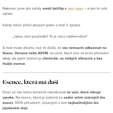
Nakonec jsme jimi začaly
vonět balíčky s
yoni eggs
– a tam to celé
začalo.
Každý měsíc přišel alespoň jeden e-mail či zpráva:
„Jakou vůni používáte? To je něco nádherného!“
A mně trvalo dlouho, než mi došlo, že
vás nemusím odkazovat na
Guess, Versace nebo AVON
, na vůně, které sice na první přivonění
lákají, ale jejich složení je
chemické, na nízkých vibracích a bez
hlubší esence.
Esence, která má duši
Dnes už vás mohu konečně nasměrovat
na vůni, která vibruje
vysoko.
Na esenci, která je složená ze
sedmi velmi vzácných bio
esencí
, 100% přírodních, nesených v tom
nejkvalitnějším bio
jojobovém oleji.