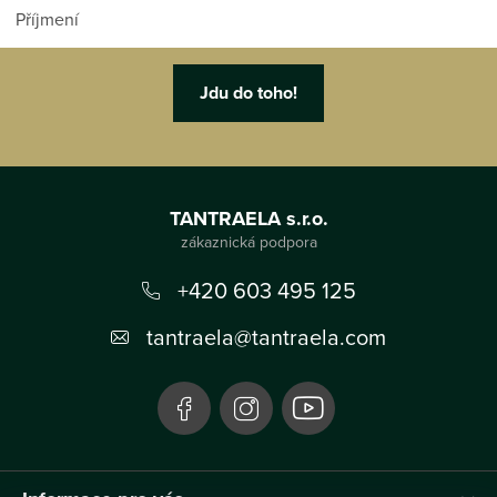
Z
á
TANTRAELA s.r.o.
p
a
+420 603 495 125
t
tantraela
@
tantraela.com
í