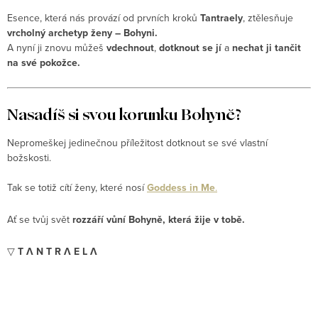
Esence, která nás provází od prvních kroků
Tantraely
, ztělesňuje
vrcholný archetyp ženy – Bohyni.
A nyní ji znovu můžeš
vdechnout
,
dotknout se jí
a
nechat ji tančit
na své pokožce.
Nasadíš si svou korunku Bohyně?
Nepromeškej jedinečnou příležitost dotknout se své vlastní
božskosti.
Tak se totiž cítí ženy, které nosí
Goddess in Me
.
Ať se tvůj svět
rozzáří vůní Bohyně, která žije v tobě.
▽
T Λ N T R Λ E L Λ