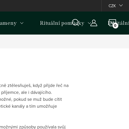
ormativní upozornění k některým produktům
CZK
NÁKU
kameny
Rituální pomůcky
Digitáln
KOŠÍ
ně ztělesňuješ, když přijde řeč na
 příjemce, ale i dávajícího.
 možné, pokud se muž bude cítit
getické kanály a tím umožňuje
i možnými způsoby používala svůj