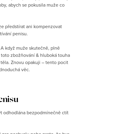
soby, abych se pokusila muže co
elze předstírat ani kompenzovat
tívání penisu.
. A když muže skutečně, plně
y toto zbožňování & hluboká touha
těla. Znovu opakuji – tento pocit
ednoduchá věc.
enisu
 být odhodlána bezpodmínečně ctít