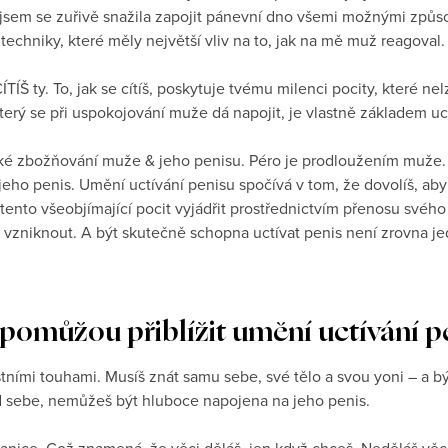
o jsem se zuřivě snažila zapojit pánevní dno všemi možnými způ
 techniky, které měly největší vliv na to, jak na mě muž reagoval.
CÍTÍŠ ty. To, jak se cítíš, poskytuje tvému milenci pocity, které n
terý se při uspokojování muže dá napojit, je vlastně základem uc
ické zbožňování muže & jeho penisu. Péro je prodloužením muže
jeho penis. Umění uctívání penisu spočívá v tom, že dovolíš, ab
tento všeobjímající pocit vyjádřit prostřednictvím přenosu svého 
 vzniknout. A být skutečně schopna uctívat penis není zrovna j
i pomůžou přiblížit umění uctívání p
astními touhami. Musíš znát samu sebe, své tělo a svou yoni – a
d sebe, nemůžeš být hluboce napojena na jeho penis.