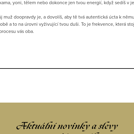
rukama, yoni, tělem nebo dokonce jen tvou energií, když sedíš v j
tvůj muž doopravdy je, a dovolíš, aby tě tvá autentická úcta k ně
tobě a to na úrovni vyživující tvou duši. To je frekvence, která st
 procesu vás oba.
Aktuální novinky a slevy