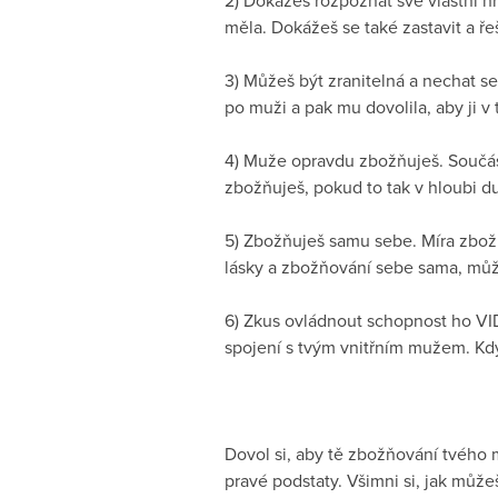
2) Dokážeš rozpoznat své vlastní h
měla. Dokážeš se také zastavit a ře
3) Můžeš být zranitelná a nechat se 
po muži a pak mu dovolila, aby ji v 
4) Muže opravdu zbožňuješ. Součástí
zbožňuješ, pokud to tak v hloubi du
5) Zbožňuješ samu sebe. Míra zbožňo
lásky a zbožňování sebe sama, můž
6) Zkus ovládnout schopnost ho VID
spojení s tvým vnitřním mužem. Kd
Dovol si, aby tě zbožňování tvého 
pravé podstaty. Všimni si, jak můžeš