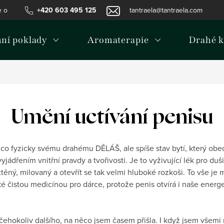
e o používání cookies
+420 603 495 125
Podmínky ochrany osobních údajů
tantraela@tantraela.com
Inf
mní poklady
Aromaterapie
Drahé 
Umění uctívání penisu
 co fyzicky svému drahému DĚLÁŠ, ale spíše stav bytí, který obec
jádřením vnitřní pravdy a tvořivosti. Je to vyživující lék pro duši
ctěný, milovaný a otevřít se tak velmi hluboké rozkoši. To vše je
také čistou medicínou pro dárce, protože penis otvírá i naše ener
 čehokoliv dalšího, na něco jsem časem přišla. I když jsem všem