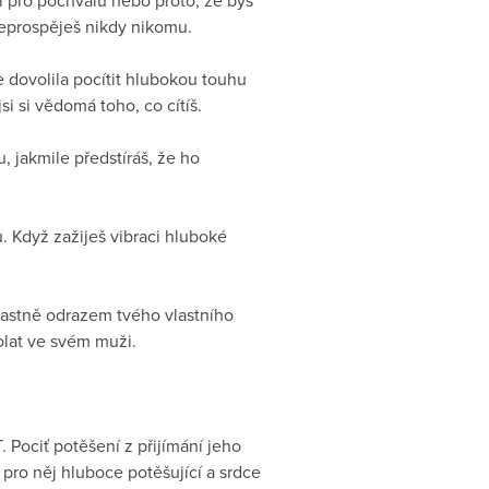
i pro pochvalu nebo proto, že bys
 neprospěješ nikdy nikomu.
ve dovolila pocítit hlubokou touhu
si si vědomá toho, co cítíš.
, jakmile předstíráš, že ho
. Když zažiješ vibraci hluboké
vlastně odrazem tvého vlastního
olat ve svém muži.
 Pociť potěšení z přijímání jeho
e pro něj hluboce potěšující a srdce