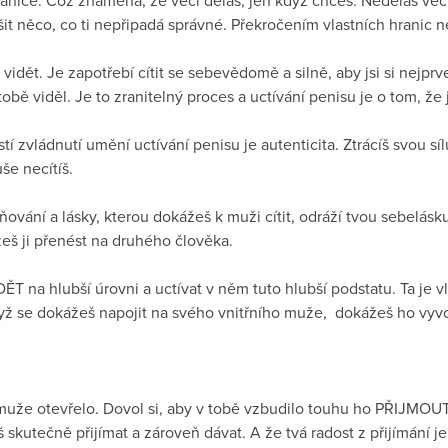
ranice. Což znamená, že věci děláš, jen když chceš. Neděláš věc
šit něco, co ti nepřipadá správné. Překročením vlastních hranic
vidět. Je zapotřebí cítit se sebevědomě a silně, aby jsi si nejpr
tobě viděl. Je to zranitelný proces a uctívání penisu je o tom, že j
 zvládnutí umění uctívání penisu je autenticita. Ztrácíš svou sílu
še necítíš.
vání a lásky, kterou dokážeš k muži cítit, odráží tvou sebelásku
eš ji přenést na druhého člověka.
ĚT na hlubší úrovni a uctívat v něm tuto hlubší podstatu. Ta je 
yž se dokážeš napojit na svého vnitřního muže, dokážeš ho vyv
muže otevřelo. Dovol si, aby v tobě vzbudilo touhu ho PŘIJMOUT.
 skutečně přijímat a zároveň dávat. A že tvá radost z přijímání j