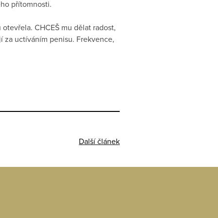
eho přítomnosti.
mu otevřela. CHCEŠ mu dělat radost,
ojí za uctíváním penisu. Frekvence,
Další článek