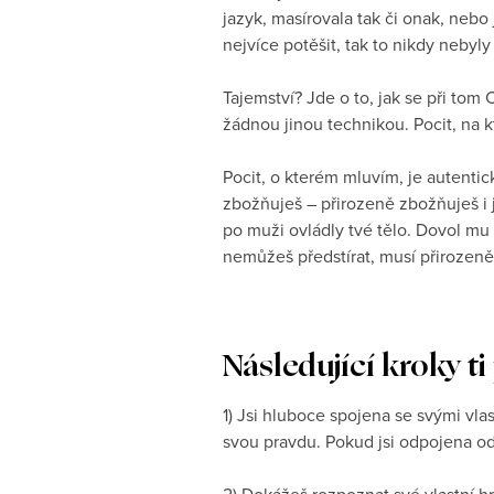
jazyk, masírovala tak či onak, neb
nejvíce potěšit, tak to nikdy nebyly
Tajemství? Jde o to, jak se při tom 
žádnou jinou technikou. Pocit, na k
Pocit, o kterém mluvím, je autent
zbožňuješ – přirozeně zbožňuješ i 
po muži ovládly tvé tělo. Dovol mu 
nemůžeš předstírat, musí přirozeně
Následující kroky t
1) Jsi hluboce spojena se svými vl
svou pravdu. Pokud jsi odpojena o