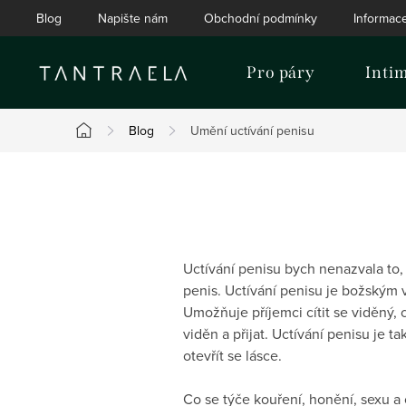
Přejít
Blog
Napište nám
Obchodní podmínky
Informac
na
obsah
Pro páry
Inti
Blog
Umění uctívání penisu
Domů
Uctívání penisu bych nenazvala to,
penis. Uctívání penisu je božským vy
Umožňuje příjemci cítit se viděný, 
viděn a přijat. Uctívání penisu je 
otevřít se lásce.
Co se týče kouření, honění, sexu a