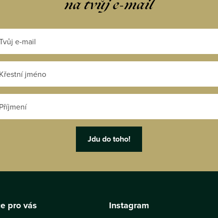
na tvůj e-mail
e pro vás
Instagram