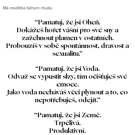
Má modlitba během rituálu:
“Pamatuj, že jsi Oheň.
Dokážeš hořet vášní pro své sny a
zažehnout plamen v ostatních.
Probouzíš v sobě spontánnost, dravost a
sexualitu.”
“Pamatuj, že jsi Voda.
Odvaž se vypustit slzy, tím očišťuješ své
emoce.
Jako voda necháváš věci plynout a to, co
nepotřebuješ, odejít.”
“Pamatuj, že jsi Země.
Trpělivá.
Produktivní.