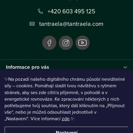
p
a
+420 603 495 125
t
tantraela
@
tantraela.com
í
Informace pro vás
✨Na pozadí našeho digitálního chrámu působí neviditelné
Instagram
síly –
cookies
. Pomáhají sladit tvou návštěvu s rytmem
stránek, aby ses zde cítil/a příjemně, v pohodě a v
energetické rovnováze. Ke zpracování některých z nich
potřebujeme tvůj souhlas, který dáš kliknutím na „Přijmout
vše“, nebo je můžeš odsouhlasit jednotlivě v
„Nastavení“.
Více informací
zde
.✨
Nastavení