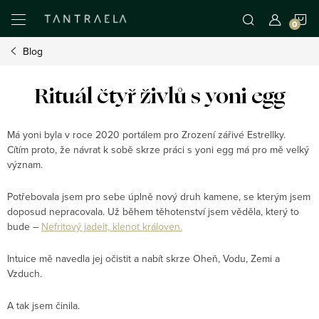
Přejít
N
na
obsah
Blog
K
Rituál čtyř živlů s yoni egg
Má yoni byla v roce 2020 portálem pro Zrození zářivé Estrellky.
Cítím proto, že návrat k sobě skrze práci s yoni egg má pro mě velký
význam.
Potřebovala jsem pro sebe úplně nový druh kamene, se kterým jsem
doposud nepracovala. Už během těhotenství jsem věděla, který to
bude –
Nefritový jadeit, klenot královen.
Intuice mě navedla jej očistit a nabít skrze
Oheň, Vodu, Zemi a
Vzduch.
A tak jsem činila.