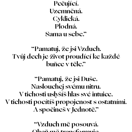
Pečující.
Uzemněná.
Cyklická.
Plodná.
Sama u sebe.”
“Pamatuj, že jsi Vzduch.
Tvůj dech je život proudící ke každé
buňce v těle.”
“Pamatuj, že jsi Duše.
Naslouchej svému nitru.
V tichosti uslyšíš hlas své intuice.
V tichosti pocítíš propojenost s ostatními.
A spočineš v Jednotě.”
“Vzduch mě posouvá.