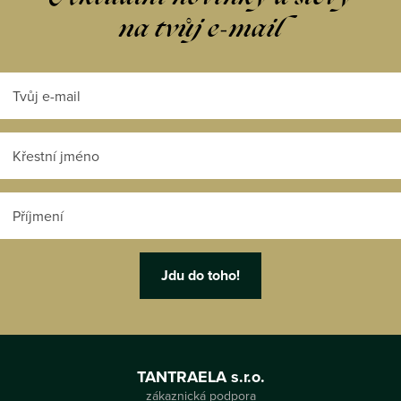
na tvůj e-mail
Z
á
TANTRAELA s.r.o.