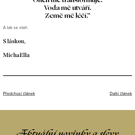
Oheň mě transformuje.
Voda mě utváří.
Země mě léčí.”
A tak se staň.
S láskou,
MichaElla
Předchozí článek
Další článek
Aktuální novinky a slevy