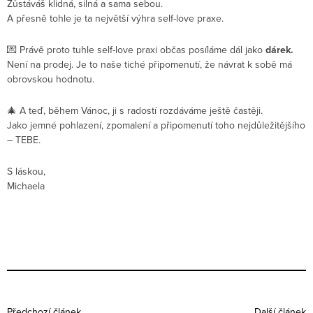
Zůstáváš klidná, silná a sama sebou.
A přesně tohle je ta největší výhra self-love praxe.
💌 Právě proto tuhle self-love praxi občas posíláme dál jako
dárek.
Není na prodej. Je to naše tiché připomenutí, že návrat k sobě má
obrovskou hodnotu.
🎄 A teď, během Vánoc, ji s radostí rozdáváme ještě častěji.
Jako jemné pohlazení, zpomalení a připomenutí toho nejdůležitějšího
– TEBE.
S láskou,
Michaela
Předchozí článek
Další článek