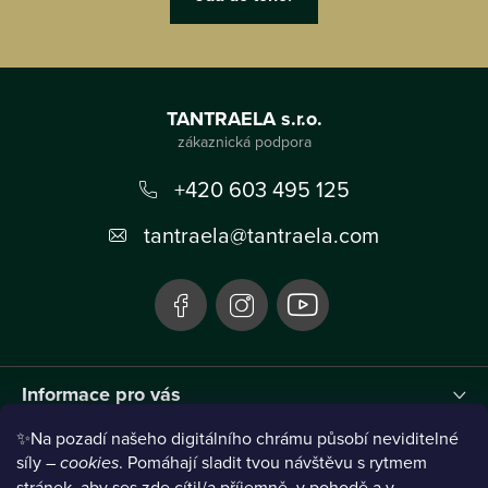
Z
á
TANTRAELA s.r.o.
p
a
+420 603 495 125
t
tantraela
@
tantraela.com
í
Informace pro vás
✨Na pozadí našeho digitálního chrámu působí neviditelné
Instagram
síly –
cookies
. Pomáhají sladit tvou návštěvu s rytmem
stránek, aby ses zde cítil/a příjemně, v pohodě a v