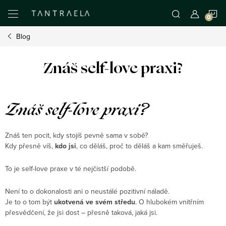
Přejít
N
na
obsah
Blog
K
Znáš self-love praxi?
Znáš self-love praxi?
Znáš ten pocit, kdy stojíš pevně sama v sobě?
Kdy přesně víš,
kdo jsi
, co děláš, proč to děláš a kam směřuješ.
To je self-love praxe v té nejčistší podobě.
Není to o dokonalosti ani o neustálé pozitivní náladě.
Je to o tom být
ukotvená ve svém středu
. O hlubokém vnitřním
přesvědčení, že jsi dost – přesně taková, jaká jsi.