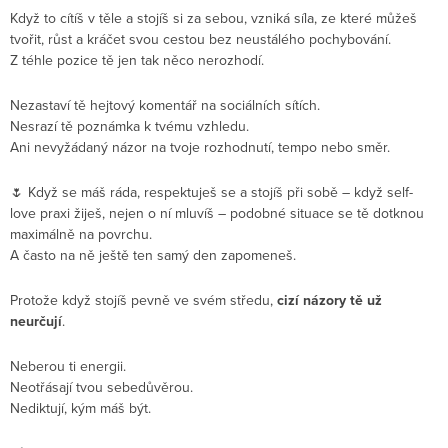
Když to cítíš v těle a stojíš si za sebou, vzniká síla, ze které můžeš
tvořit, růst a kráčet svou cestou bez neustálého pochybování.
Z téhle pozice tě jen tak něco nerozhodí.
Nezastaví tě hejtový komentář na sociálních sítích.
Nesrazí tě poznámka k tvému vzhledu.
Ani nevyžádaný názor na tvoje rozhodnutí, tempo nebo směr.
🌷 Když se máš ráda, respektuješ se a stojíš při sobě – když self-
love praxi žiješ, nejen o ní mluvíš – podobné situace se tě dotknou
maximálně na povrchu.
A často na ně ještě ten samý den zapomeneš.
Protože když stojíš pevně ve svém středu,
cizí názory tě už
neurčují
.
Neberou ti energii.
Neotřásají tvou sebedůvěrou.
Nediktují, kým máš být.