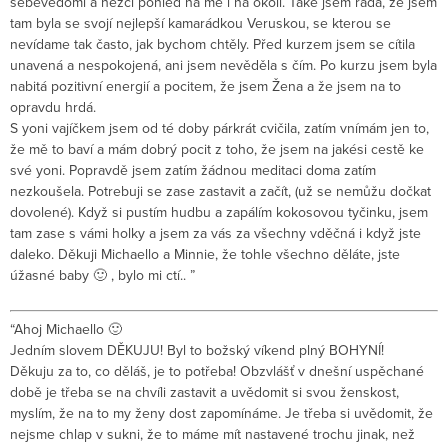
sebevědomí a hezčí pohled na mě i na okolí. Také jsem ráda, že jsem
tam byla se svojí nejlepší kamarádkou Veruskou, se kterou se
nevídame tak často, jak bychom chtěly. Před kurzem jsem se cítila
unavená a nespokojená, ani jsem nevěděla s čím. Po kurzu jsem byla
nabitá pozitivní energií a pocitem, že jsem Žena a že jsem na to
opravdu hrdá.
S yoni vajíčkem jsem od té doby párkrát cvičila, zatím vnímám jen to,
že mě to baví a mám dobrý pocit z toho, že jsem na jakési cestě ke
své yoni. Popravdě jsem zatím žádnou meditaci doma zatím
nezkoušela. Potrebuji se zase zastavit a začít, (už se nemůžu dočkat
dovolené). Když si pustím hudbu a zapálím kokosovou tyčinku, jsem
tam zase s vámi holky a jsem za vás za všechny vděčná i když jste
daleko. Děkuji Michaello a Minnie, že tohle všechno děláte, jste
úžasné baby 🙂 , bylo mi ctí.. ”
“Ahoj Michaello 🙂
Jedním slovem DĚKUJU! Byl to božský víkend plný BOHYNÍ!
Děkuju za to, co děláš, je to potřeba! Obzvlášť v dnešní uspěchané
době je třeba se na chvíli zastavit a uvědomit si svou ženskost,
myslím, že na to my ženy dost zapomínáme. Je třeba si uvědomit, že
nejsme chlap v sukni, že to máme mít nastavené trochu jinak, než