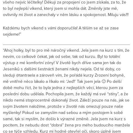
všeho nejvíc léčitelky! Děkuji za propojení co jsem získala, za to, že
to byl nejlepší víkend, který jsem si mohla dát. Změnily jste mě,
ovlivnily mi život a zanechaly v něm lásku a spokojenost. Miluju vás!!!
Každému bych víkend s vámi doporučila! A těším se až se zase
sejdeme!”
“Ahoj holky, byl to pro mě náročný víkend. Jela jsem na kurz s tím, že
nevím, co celkově čekat, jak od sebe, tak od kurzu. Byl to totální
výstup z mé komfortní zóny! V životě bych dříve sama jen tak do
Jeseníků s dalšími šestnácti ženami nikdy nejela. Od té doby, co
sleduji @tantraela a zároveň vím, že pořádá kurzy Zrození bohyně,
mě vnitřně něco lákalo a říkalo mi: ‘Jeď!’ Tak jsem jela 🙂 Po delší
době mohu říct, že to byla jedna z nejlepších věcí, kterou jsem za
poslední dobu udělala. Pochopila jsem, že každý má své “stíny”, a že
nikdo nemá stoprocentně dokonalý život. Záleží pouze na nás, jak se
svým životem naložíme, protože v životě nás omezují pouze naše
myšlenky! Pokud se zamyslím nad sebou a mým postojem k sobě
samé, tak si myslím, že došlo k výrazné změně. Jela jsem na kurz s
pocitem, že nebudu dost “dobrá” žena pro mého budoucího manžela
co se týče vzhledu. Kurz mi hodně otevřel oči, skoro úplně jsem