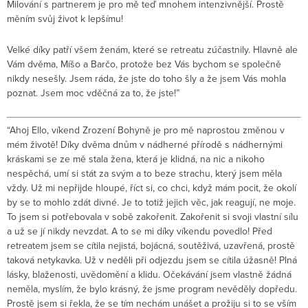
Milování s partnerem je pro mě teď mnohem intenzivnější. Prostě
měním svůj život k lepšímu!
Velké díky patří všem ženám, které se retreatu zúčastnily. Hlavně ale
Vám dvěma, Míšo a Barčo, protože bez Vás bychom se společně
nikdy nesešly. Jsem ráda, že jste do toho šly a že jsem Vás mohla
poznat. Jsem moc vděčná za to, že jste!”
“Ahoj Ello, víkend Zrození Bohyně je pro mě naprostou změnou v
mém životě! Díky dvěma dnům v nádherné přírodě s nádhernými
kráskami se ze mě stala žena, která je klidná, na nic a nikoho
nespěchá, umí si stát za svým a to beze strachu, který jsem měla
vždy. Už mi nepřijde hloupé, říct si, co chci, když mám pocit, že okolí
by se to mohlo zdát divné. Je to totiž jejich věc, jak reagují, ne moje.
To jsem si potřebovala v sobě zakořenit. Zakořenit si svoji vlastní sílu
a už se jí nikdy nevzdat. A to se mi díky víkendu povedlo! Před
retreatem jsem se cítila nejistá, bojácná, soutěživá, uzavřená, prostě
taková netykavka. Už v neděli při odjezdu jsem se cítila úžasně! Plná
lásky, blaženosti, uvědomění a klidu. Očekávání jsem vlastně žádná
neměla, myslím, že bylo krásný, že jsme program nevěděly dopředu.
Prostě jsem si řekla, že se tím nechám unášet a prožiju si to se vším