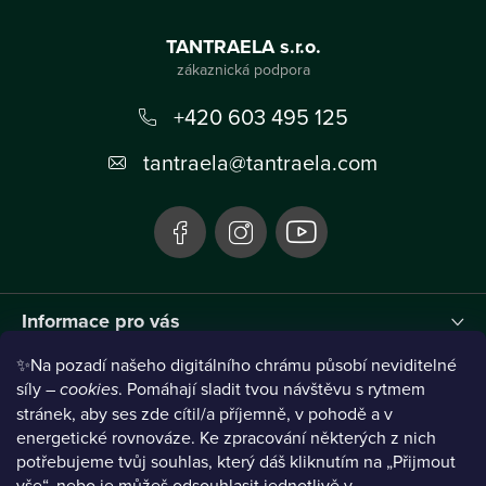
Z
á
TANTRAELA s.r.o.
p
a
+420 603 495 125
t
tantraela
@
tantraela.com
í
Informace pro vás
✨Na pozadí našeho digitálního chrámu působí neviditelné
Instagram
síly –
cookies
. Pomáhají sladit tvou návštěvu s rytmem
stránek, aby ses zde cítil/a příjemně, v pohodě a v
energetické rovnováze. Ke zpracování některých z nich
potřebujeme tvůj souhlas, který dáš kliknutím na „Přijmout
vše“, nebo je můžeš odsouhlasit jednotlivě v