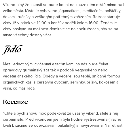
Víkend plný ženskosti se bude konat na kouzelném místě mimo ruch
velkoměsta. Místo je vybaveno jógamatkami, meditačními polštářky,
dekami, ručníky a veškerým potřebným zařízením. Retreat startuje
vždy již v pátek ve 14:00 a končí v neděli kolem 16:00. Ženám je
vždy poskytnuta možnost domluvit se na spolujízdách, aby se na
místo všechny dostaly včas.
Jídlo
Mezi jednotlivými cvičeními a technikami na nás bude čekat
opravdový gurmánský zážitek v podobě veganského nebo
vegetariánského jídla. Obědy a večeře jsou teplé, snídaně formou
organických kaší s čerstvým ovocem, semínky, oříšky, kokosem a
vším, co máš ráda.
Recenze
“Chtěla bych znovu moc poděkovat za úžasný víkend, stále z něj
čerpám sílu. Před víkendem jsem byla hodně vystresovaná (hlavně
kvůli blížícímu se odevzdáváni bakalářky) a nevyrovnaná. Na retreat