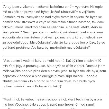
“Ahoj, jsem z víkendu nadšená, každému o něm vyprávím. Nakoplo
mě to začít se pravidelně hýbat, každé ráno cvičím s vajíčkem.
Pomohlo mi to i zamyslet se nad svým životním stylem, že bych se
neměla tolik stresovat a když nějaká těžká situace nastane, tak dam
takovou menší meditaci a tím se uklidnim. A největší efekt, který mi
kurz přinesl? Nevím jestli je to meditací, vyklidněním nebo vajíčkem
(rodonit), ale s manželem prožívám po návratu z kurzu nejlepší sex
za poslední dobu. Má očekávání byla, že kurz bude jen o józe, že se
pořádně protáhnu. Ale kurz byl maximálně nad očekávání.”
“V osobním životě mi kurz pomohl hodně. Každý ráno si dávám 10
min Yoni jógy a protahuju se. Ale nejvíc to cítím v práci. Dneska jsem
měla vajíčko poprvé přes den a nevím, jestli to bylo tím, ale byla jsem
naprosto v pohodě a plná energie a mám supr náladu. Joooo a
zhubla jsem tam kilo a pořád si ho držím dole! Jo a brala bych
pokračování- Zrození Bohyně 2 a tak. :)”
“Musím říct, že vůbec nejsem schopna říct, která technika byla pro
mě top. Všechno, bylo super, krásně naplánované – od ranní,