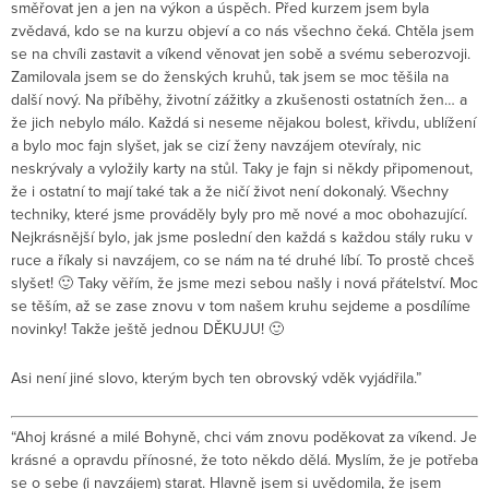
směřovat jen a jen na výkon a úspěch. Před kurzem jsem byla
zvědavá, kdo se na kurzu objeví a co nás všechno čeká. Chtěla jsem
se na chvíli zastavit a víkend věnovat jen sobě a svému seberozvoji.
Zamilovala jsem se do ženských kruhů, tak jsem se moc těšila na
další nový. Na příběhy, životní zážitky a zkušenosti ostatních žen… a
že jich nebylo málo. Každá si neseme nějakou bolest, křivdu, ublížení
a bylo moc fajn slyšet, jak se cizí ženy navzájem otevíraly, nic
neskrývaly a vyložily karty na stůl. Taky je fajn si někdy připomenout,
že i ostatní to mají také tak a že ničí život není dokonalý. Všechny
techniky, které jsme prováděly byly pro mě nové a moc obohazující.
Nejkrásnější bylo, jak jsme poslední den každá s každou stály ruku v
ruce a říkaly si navzájem, co se nám na té druhé líbí. To prostě chceš
slyšet! 🙂 Taky věřím, že jsme mezi sebou našly i nová přátelství. Moc
se těším, až se zase znovu v tom našem kruhu sejdeme a posdílíme
novinky! Takže ještě jednou DĚKUJU! 🙂
Asi není jiné slovo, kterým bych ten obrovský vděk vyjádřila.”
“Ahoj krásné a milé Bohyně, chci vám znovu poděkovat za víkend. Je
krásné a opravdu přínosné, že toto někdo dělá. Myslím, že je potřeba
se o sebe (i navzájem) starat. Hlavně jsem si uvědomila, že jsem