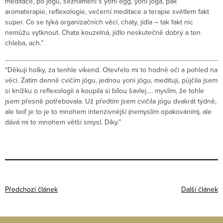
meditace, po jógu, seznámení s yoni egg, yoni jóga, pak
aromaterapie, reflexologie, večerní meditace a terapie světlem fakt
super. Co se týká organizačních věcí, chaty, jídla – tak fakt nic
nemůžu vytknout. Chata kouzelná, jídlo neskutečně dobrý a ten
chleba, ach.”
“Děkuji holky, za tenhle víkend. Otevřelo mi to hodně oči a pohled na
věci. Zatím denně cvičím jógu, jednou yoni jógu, medituji, půjčila jsem
si knížku o reflexologii a koupila si bílou šavlej…. myslím, že tohle
jsem přesně potřebovala. Už předtím jsem cvičila jógu dvakrát týdně,
ale teď je to je to mnohem intenzivnější (nemyslím opakováním), ale
dává mi to mnohem větší smysl. Díky.”
Předchozí článek
Další článek