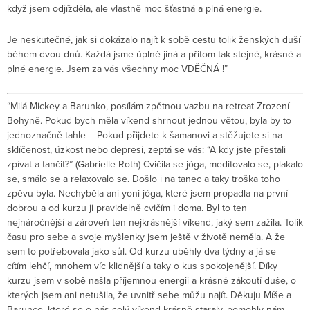
když jsem odjížděla, ale vlastně moc šťastná a plná energie.
Je neskutečné, jak si dokázalo najít k sobě cestu tolik ženských duší
během dvou dnů. Každá jsme úplně jiná a přitom tak stejné, krásné a
plné energie. Jsem za vás všechny moc VDĚČNÁ !”
“Milá Mickey a Barunko, posílám zpětnou vazbu na retreat Zrození
Bohyně. Pokud bych měla víkend shrnout jednou větou, byla by to
jednoznačně tahle – Pokud přijdete k šamanovi a stěžujete si na
sklíčenost, úzkost nebo depresi, zeptá se vás: “A kdy jste přestali
zpívat a tančit?” (Gabrielle Roth) Cvičila se jóga, meditovalo se, plakalo
se, smálo se a relaxovalo se. Došlo i na tanec a taky troška toho
zpěvu byla. Nechyběla ani yoni jóga, které jsem propadla na první
dobrou a od kurzu ji pravidelně cvičím i doma. Byl to ten
nejnáročnější a zároveň ten nejkrásnější víkend, jaký sem zažila. Tolik
času pro sebe a svoje myšlenky jsem ještě v životě neměla. A že
sem to potřebovala jako sůl. Od kurzu uběhly dva týdny a já se
cítím lehčí, mnohem víc klidnější a taky o kus spokojenější. Díky
kurzu jsem v sobě našla příjemnou energii a krásné zákoutí duše, o
kterých jsem ani netušila, že uvnitř sebe můžu najít. Děkuju Míše a
Barunce, které se o nás celý víkend krásně staraly, pomohly nám