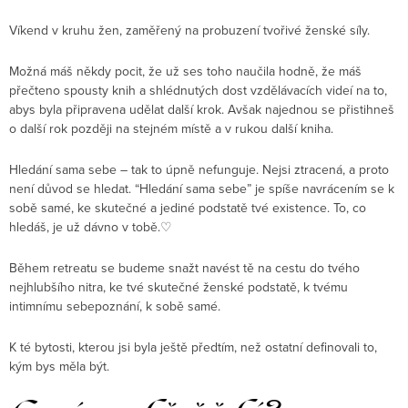
Víkend v kruhu žen, zaměřený na probuzení tvořivé ženské síly.
Možná máš někdy pocit, že už ses toho naučila hodně, že máš
přečteno spousty knih a shlédnutých dost vzdělávacích videí na to,
abys byla připravena udělat další krok. Avšak najednou se přistihneš
o další rok později na stejném místě a v rukou další kniha.
Hledání sama sebe – tak to úpně nefunguje. Nejsi ztracená, a proto
není důvod se hledat. “Hledání sama sebe” je spíše navrácením se k
sobě samé, ke skutečné a jediné podstatě tvé existence. To, co
hledáš, je už dávno v tobě.♡
Během retreatu se budeme snažt navést tě na cestu do tvého
nejhlubšího nitra, ke tvé skutečné ženské podstatě, k tvému
intimnímu sebepoznání, k sobě samé.
K té bytosti, kterou jsi byla ještě předtím, než ostatní definovali to,
kým bys měla být.