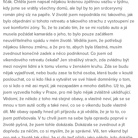
fičák. Chtěla jsem napsat nějakou krásnou zpětnou vazbu v týdnu,
kdy jsme se vrátily všechny domů, ale byl by to jen srdceryvný
román plný slz na papíře. V životě jsem nepodnikla nic takového, jak
bylo objednání si tohoto retreatu a takového strachu z vystoupení ze
své komfortní zóny. To, že to začalo tím, že se mi rozbilo auto a já
musela požádat kamaráda o jeho, to bylo pouze začátkem
neuvěřitelného spádu v mém životě. Věděla jsem, že potřebuji
nějakou šílenou změnu, a že pro to, abych byla šťastná, musím
zvednout konečně zadek a něco podniknout. Co jsem od
víkendového retreatu čekala? Jen strašlivý strach, zda zvládnu být
mezi novými lidmi a k tomu všemu v ženském kruhu. Zda se budu
nějak vyjadřovat, nebo budu zase ta tichá osoba, která bude v koutě
poslouchat, co si kdo říká a vytvářet ve své hlavě domněnky o tom,
co si kdo o mě asi myslí, jak nezapadám a mnoho dalšího. Už to, jak
jsem vyzvedla holky v Praze, pro mě bylo nějak zvláštně uklidňující.
Vědomí, že někdo z toho má stejné obavy, a vlastně neví, jak se se
mnou v tom autě ocitly a také neví, co se o víkendu bude vlastně
dít. Mé obavy opadly hned při příjezdu a já věděla, že je to to, co
jsem potřebovala. V tu chvíli jsem na sebe byla opravdu poprvé v
životě pyšná, že jsem tohle dokázala. Dokázala se zvednout a jít
dopředu za něčím, co si myslím, že je správné. Víš, ten víkend byl
pro mě v životě tak silný, že si do teď přijdu jako někdo, kdo dokáže