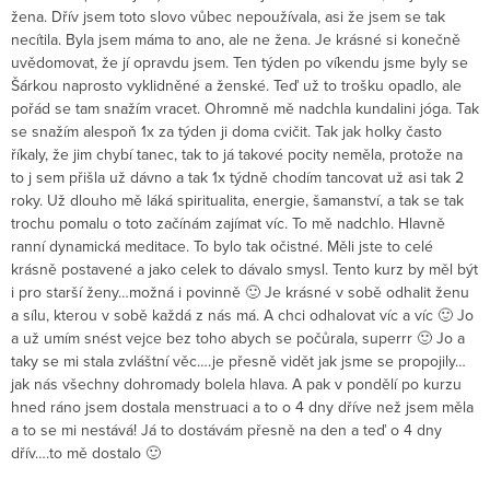
žena. Dřív jsem toto slovo vůbec nepoužívala, asi že jsem se tak
necítila. Byla jsem máma to ano, ale ne žena. Je krásné si konečně
uvědomovat, že jí opravdu jsem. Ten týden po víkendu jsme byly se
Šárkou naprosto vyklidněné a ženské. Teď už to trošku opadlo, ale
pořád se tam snažím vracet. Ohromně mě nadchla kundalini jóga. Tak
se snažím alespoň 1x za týden ji doma cvičit. Tak jak holky často
říkaly, že jim chybí tanec, tak to já takové pocity neměla, protože na
to j sem přišla už dávno a tak 1x týdně chodím tancovat už asi tak 2
roky. Už dlouho mě láká spiritualita, energie, šamanství, a tak se tak
trochu pomalu o toto začínám zajímat víc. To mě nadchlo. Hlavně
ranní dynamická meditace. To bylo tak očistné. Měli jste to celé
krásně postavené a jako celek to dávalo smysl. Tento kurz by měl být
i pro starší ženy…možná i povinně 🙂 Je krásné v sobě odhalit ženu
a sílu, kterou v sobě každá z nás má. A chci odhalovat víc a víc 🙂 Jo
a už umím snést vejce bez toho abych se počůrala, superrr 🙂 Jo a
taky se mi stala zvláštní věc….je přesně vidět jak jsme se propojily…
jak nás všechny dohromady bolela hlava. A pak v pondělí po kurzu
hned ráno jsem dostala menstruaci a to o 4 dny dříve než jsem měla
a to se mi nestává! Já to dostávám přesně na den a teď o 4 dny
dřív….to mě dostalo 🙂