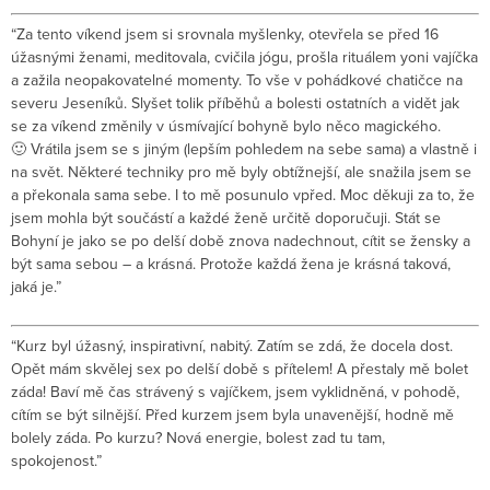
“Za tento víkend jsem si srovnala myšlenky, otevřela se před 16
úžasnými ženami, meditovala, cvičila jógu, prošla rituálem yoni vajíčka
a zažila neopakovatelné momenty. To vše v pohádkové chatičce na
severu Jeseníků. Slyšet tolik příběhů a bolesti ostatních a vidět jak
se za víkend změnily v úsmívající bohyně bylo něco magického.
🙂 Vrátila jsem se s jiným (lepším pohledem na sebe sama) a vlastně i
na svět. Některé techniky pro mě byly obtížnejší, ale snažila jsem se
a překonala sama sebe. I to mě posunulo vpřed. Moc děkuji za to, že
jsem mohla být součástí a každé ženě určitě doporučuji. Stát se
Bohyní je jako se po delší době znova nadechnout, cítit se žensky a
být sama sebou – a krásná. Protože každá žena je krásná taková,
jaká je.”
“Kurz byl úžasný, inspirativní, nabitý. Zatím se zdá, že docela dost.
Opět mám skvělej sex po delší době s přítelem! A přestaly mě bolet
záda! Baví mě čas strávený s vajíčkem, jsem vyklidněná, v pohodě,
cítím se být silnější. Před kurzem jsem byla unavenější, hodně mě
bolely záda. Po kurzu? Nová energie, bolest zad tu tam,
spokojenost.”