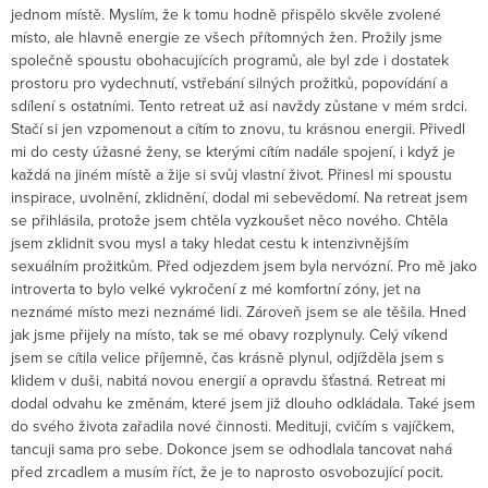
jednom místě. Myslím, že k tomu hodně přispělo skvěle zvolené
místo, ale hlavně energie ze všech přítomných žen. Prožily jsme
společně spoustu obohacujících programů, ale byl zde i dostatek
prostoru pro vydechnutí, vstřebání silných prožitků, popovídání a
sdílení s ostatními. Tento retreat už asi navždy zůstane v mém srdci.
Stačí si jen vzpomenout a cítím to znovu, tu krásnou energii. Přivedl
mi do cesty úžasné ženy, se kterými cítím nadále spojení, i když je
každá na jiném místě a žije si svůj vlastní život. Přinesl mi spoustu
inspirace, uvolnění, zklidnění, dodal mi sebevědomí. Na retreat jsem
se přihlásila, protože jsem chtěla vyzkoušet něco nového. Chtěla
jsem zklidnit svou mysl a taky hledat cestu k intenzivnějším
sexuálním prožitkům. Před odjezdem jsem byla nervózní. Pro mě jako
introverta to bylo velké vykročení z mé komfortní zóny, jet na
neznámé místo mezi neznámé lidi. Zároveň jsem se ale těšila. Hned
jak jsme přijely na místo, tak se mé obavy rozplynuly. Celý víkend
jsem se cítila velice příjemně, čas krásně plynul, odjížděla jsem s
klidem v duši, nabitá novou energií a opravdu šťastná. Retreat mi
dodal odvahu ke změnám, které jsem již dlouho odkládala. Také jsem
do svého života zařadila nové činnosti. Medituji, cvičím s vajíčkem,
tancuji sama pro sebe. Dokonce jsem se odhodlala tancovat nahá
před zrcadlem a musím říct, že je to naprosto osvobozující pocit.