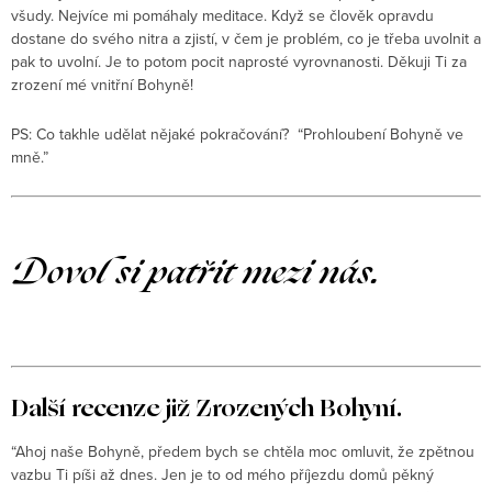
všudy. Nejvíce mi pomáhaly meditace. Když se člověk opravdu
dostane do svého nitra a zjistí, v čem je problém, co je třeba uvolnit a
pak to uvolní. Je to potom pocit naprosté vyrovnanosti. Děkuji Ti za
zrození mé vnitřní Bohyně!
PS: Co takhle udělat nějaké pokračování? “Prohloubení Bohyně ve
mně.”
Dovol si patřit mezi nás.
Další recenze již Zrozených Bohyní.
“Ahoj naše Bohyně, předem bych se chtěla moc omluvit, že zpětnou
vazbu Ti píši až dnes. Jen je to od mého příjezdu domů pěkný