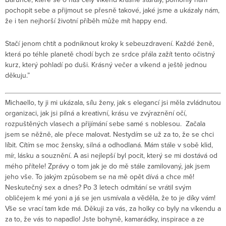
pochopit sebe a přijmout se přesně takové, jaké jsme a ukázaly nám,
že i ten nejhorší životní příběh může mít happy end.
Stačí jenom chtít a podniknout kroky k sebeuzdravení. Každé ženě,
která po téhle planetě chodí bych ze srdce přála zažít tento očistný
kurz, který pohladí po duši. Krásný večer a víkend a ještě jednou
děkuju.”
Michaello, ty ji mi ukázala, sílu ženy, jak s elegancí jsi měla zvládnutou
organizaci, jak jsi pilná a kreativní, krásu ve zvýraznění očí,
rozpuštěných vlasech a přijímání sebe samé s noblesou. Začala
jsem se něžně, ale přece malovat. Nestydím se už za to, že se chci
líbit. Cítím se moc žensky, silná a odhodlaná. Mám stále v sobě klid,
mír, lásku a souznění. A asi nejlepší byl pocit, který se mi dostává od
mého přítele! Zprávy o tom jak je do mě stále zamilovaný, jak jsem
jeho vše. To jakým způsobem se na mě opět dívá a chce mě!
Neskutečný sex a dnes? Po 3 letech odmítání se vrátil svým
obličejem k mé yoni a já se jen usmívala a věděla, že to je díky vám!
Vše se vrací tam kde má. Děkuji za vás, za holky co byly na víkendu a
za to, že vás to napadlo! Jste bohyně, kamarádky, inspirace a ze