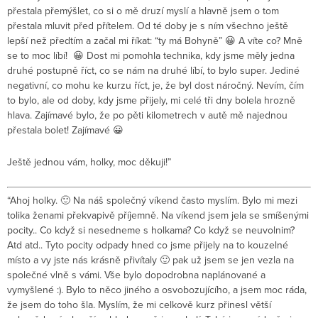
přestala přemýšlet, co si o mě druzí myslí a hlavně jsem o tom
přestala mluvit před přítelem. Od té doby je s ním všechno ještě
lepší než předtím a začal mi říkat: “ty má Bohyně” 😀 A víte co? Mně
se to moc líbí! 😀 Dost mi pomohla technika, kdy jsme měly jedna
druhé postupně říct, co se nám na druhé líbí, to bylo super. Jediné
negativní, co mohu ke kurzu říct, je, že byl dost náročný. Nevím, čím
to bylo, ale od doby, kdy jsme přijely, mi celé tři dny bolela hrozně
hlava. Zajímavé bylo, že po pěti kilometrech v autě mě najednou
přestala bolet! Zajímavé 😀
Ještě jednou vám, holky, moc děkuji!”
“Ahoj holky. 🙂 Na náš společný víkend často myslím. Bylo mi mezi
tolika ženami překvapivě příjemně. Na víkend jsem jela se smíšenými
pocity.. Co když si nesedneme s holkama? Co když se neuvolnim?
Atd atd.. Tyto pocity odpady hned co jsme přijely na to kouzelné
místo a vy jste nás krásně přivítaly 🙂 pak už jsem se jen vezla na
společné vlně s vámi. Vše bylo dopodrobna naplánované a
vymyšlené :). Bylo to něco jiného a osvobozujícího, a jsem moc ráda,
že jsem do toho šla. Myslím, že mi celkově kurz přinesl větší