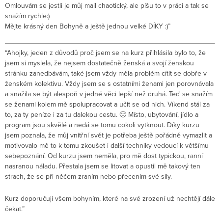
Omlouvám se jestli je můj mail chaotický, ale píšu to v práci a tak se
snažím rychle:)
Mějte krásný den Bohyně a ještě jednou velké DÍKY :)”
“Ahojky, jeden z důvodů proč jsem se na kurz přihlásila bylo to, že
jsem si myslela, že nejsem dostatečně ženská a svojí ženskou
stránku zanedbávám, také jsem vždy měla problém cítit se dobře v
ženském kolektivu. Vždy jsem se s ostatními ženami jen porovnávala
a snažila se být alespoň v jedné věci lepší než druhá. Teď se snažím
se ženami kolem mě spolupracovat a učit se od nich. Víkend stál za
to, za ty peníze i za tu dalekou cestu. 🙂 Místo, ubytování, jídlo a
program jsou skvělé a nedá se tomu cokoli vytknout. Díky kurzu
jsem poznala, že můj vnitřní svět je potřeba ještě pořádně vymazlit a
motivovalo mě to k tomu zkoušet i další techniky vedoucí k většímu
sebepoznání. Od kurzu jsem neměla, pro mě dost typickou, ranní
nasranou náladu. Přestala jsem se litovat a opustil mě takový ten
strach, že se při něčem zraním nebo přecením své síly.
Kurz doporučuji všem bohyním, které na své zrození už nechtějí dále
čekat.”