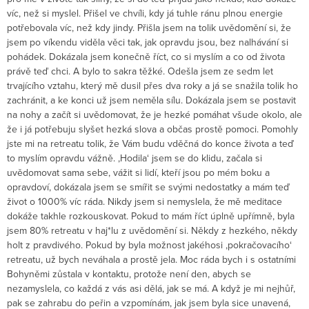
víc, než si myslel. Přišel ve chvíli, kdy já tuhle ránu plnou energie
potřebovala víc, než kdy jindy. Přišla jsem na tolik uvědomění si, že
jsem po víkendu viděla věci tak, jak opravdu jsou, bez nalhávání si
pohádek. Dokázala jsem konečně říct, co si myslím a co od života
právě teď chci. A bylo to sakra těžké. Odešla jsem ze sedm let
trvajícího vztahu, který mě dusil přes dva roky a já se snažila tolik ho
zachránit, a ke konci už jsem neměla sílu. Dokázala jsem se postavit
na nohy a začít si uvědomovat, že je hezké pomáhat všude okolo, ale
že i já potřebuju slyšet hezká slova a občas prostě pomoci. Pomohly
jste mi na retreatu tolik, že Vám budu vděčná do konce života a teď
to myslím opravdu vážně. ‚Hodila‘ jsem se do klidu, začala si
uvědomovat sama sebe, vážit si lidí, kteří jsou po mém boku a
opravdoví, dokázala jsem se smířit se svými nedostatky a mám teď
život o 1000% víc ráda. Nikdy jsem si nemyslela, že mě meditace
dokáže takhle rozkouskovat. Pokud to mám říct úplně upřímně, byla
jsem 80% retreatu v haj*lu z uvědomění si. Někdy z hezkého, někdy
holt z pravdivého. Pokud by byla možnost jakéhosi ‚pokračovacího‘
retreatu, už bych neváhala a prostě jela. Moc ráda bych i s ostatními
Bohyněmi zůstala v kontaktu, protože není den, abych se
nezamyslela, co každá z vás asi dělá, jak se má. A když je mi nejhůř,
pak se zahrabu do peřin a vzpomínám, jak jsem byla sice unavená,