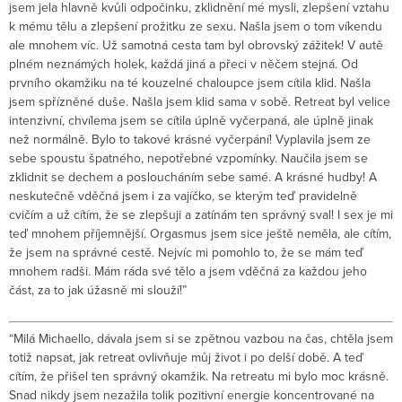
jsem jela hlavně kvůli odpočinku, zklidnění mé mysli, zlepšení vztahu
k mému tělu a zlepšení prožitku ze sexu. Našla jsem o tom víkendu
ale mnohem víc. Už samotná cesta tam byl obrovský zážitek! V autě
plném neznámých holek, každá jiná a přeci v něčem stejná. Od
prvního okamžiku na té kouzelné chaloupce jsem cítila klid. Našla
jsem spřízněné duše. Našla jsem klid sama v sobě. Retreat byl velice
intenzivní, chvílema jsem se cítila úplně vyčerpaná, ale úplně jinak
než normálně. Bylo to takové krásné vyčerpání! Vyplavila jsem ze
sebe spoustu špatného, nepotřebné vzpomínky. Naučila jsem se
zklidnit se dechem a posloucháním sebe samé. A krásné hudby! A
neskutečně vděčná jsem i za vajíčko, se kterým teď pravidelně
cvičím a už cítím, že se zlepšuji a zatínám ten správný sval! I sex je mi
teď mnohem příjemnější. Orgasmus jsem sice ještě neměla, ale cítím,
že jsem na správné cestě. Nejvíc mi pomohlo to, že se mám teď
mnohem radši. Mám ráda své tělo a jsem vděčná za každou jeho
část, za to jak úžasně mi slouží!”
“Milá Michaello, dávala jsem si se zpětnou vazbou na čas, chtěla jsem
totiž napsat, jak retreat ovlivňuje můj život i po delší době. A teď
cítím, že přišel ten správný okamžik. Na retreatu mi bylo moc krásně.
Snad nikdy jsem nezažila tolik pozitivní energie koncentrované na