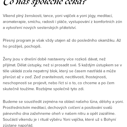
Co nás společně čeká?
Víkend plný ženskosti, tance, yoni vajíček a yoni jógy, meditací,
aromaterapie, smíchu, radosti i pláče, vystupování z komfortních zón
a vytvoření nových sesterských přátelství.
Přesný program je však vždy utajen až do posledního okamžiku. Až
ho prožiješ, pochopíš.
Ženy jsou v dnešní době nastaveny více rozkoš dávat, než
přijímat. Dělat ústupky, než si prosadit své. S každým ústupkem se v
těle ukládá zcela nepatrný blok, který se časem nastřádá a může
přerůst až v zeď. Zeď zranitelnosti, necitlivosti, lhostejnosti,
neschopnosti se projevit, nebo říct si o to, co chceme a po čem
skutečně toužíme. Rozbijme společně tyto zdi.
Budeme se soustředit zejména na oblast našeho lůna, dělohy a yoni.
Prostřednictvím meditací, dechových cvičení a posilování svalů
pánevního dna zažehneme oheň v našem nitru a opět zazáříme.
Součástí víkendu je i rituál výběru Yoni vajíčka, které už s Bohyní
zůstane napořád.