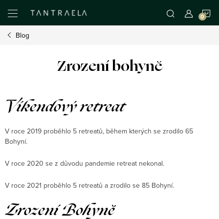
Přejít
N
na
obsah
Blog
K
Zrození bohyně
Víkendový retreat
V roce 2019 proběhlo 5 retreatů, během kterých se zrodilo 65
Bohyní.
V roce 2020 se z důvodu pandemie retreat nekonal.
V roce 2021 proběhlo 5 retreatů a zrodilo se 85 Bohyní.
Zrození Bohyně