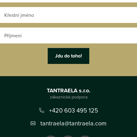
Z
á
TANTRAELA s.r.o.
p
a
+420 603 495 125
t
tantraela
@
tantraela.com
í