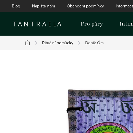
Přejít
Blog
Napište nám
Obchodní podmínky
Informac
na
obsah
Pro páry
Inti
Rituální pomůcky
Deník Óm
Domů