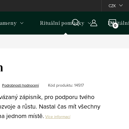
ormativní upozornění k některým produktům
CZK
NÁKU
kameny
Rituální pomůcky
Digitáln
KOŠÍ
m
Kód produktu:
14517
Podrobnosti hodnocení
vázaný zápisník, pro podporu tvého
voje a růstu. Nastal čas mít všechny
na jednom místě.
Více informací