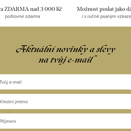
va ZDARMA nad 3 000 Kč
Možnost poslat jako d
poštovné zdarma
i s ručně psaným vzkaz
Aktuální novinky a slevy
na tvůj e-mail