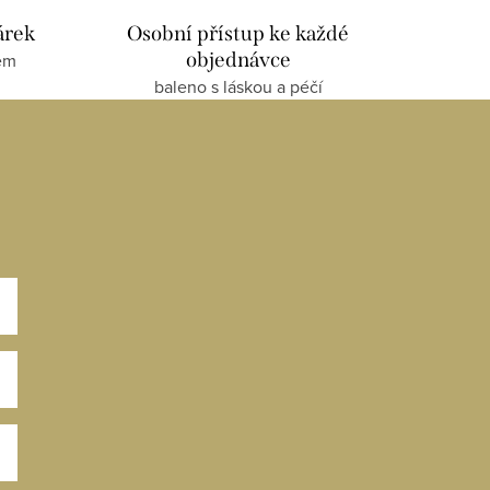
árek
Osobní přístup ke každé
objednávce
em
baleno s láskou a péčí