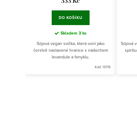
333 Kč
DO KOŠÍKU
Skladem
3 ks
Sójová vegan svíčka, která voní jako
Sójová v
čerstvě nastavené hranice s nádechem
spirit
levandule a fenyklu.
Kód:
13716