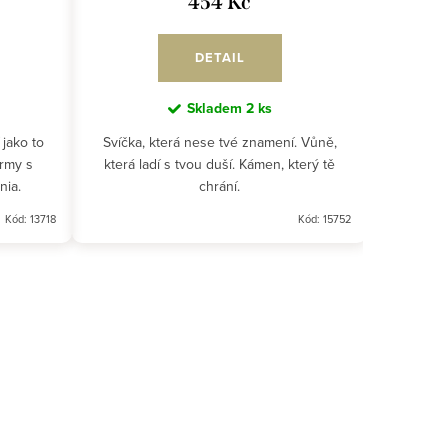
454 Kč
DETAIL
Skladem
2 ks
 jako to
Svíčka, která nese tvé znamení. Vůně,
rmy s
která ladí s tvou duší. Kámen, který tě
nia.
chrání.
Kód:
13718
Kód:
15752