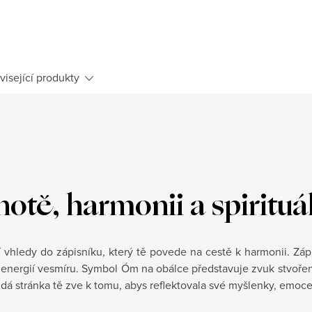
visející produkty
notě, harmonii a spirituá
í vhledy do zápisníku, který tě povede na cestě k harmonii. Zápi
s energií vesmíru. Symbol Óm na obálce představuje zvuk stvoření
dá stránka tě zve k tomu, abys reflektovala své myšlenky, emoce a