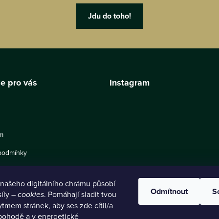
e pro vás
Instagram
m
podmínky
o používání cookies
našeho digitálního chrámu působí
chrany osobních údajů
Odmítnout
S
síly –
cookies
. Pomáhají sladit tvou
ytmem stránek, aby ses zde cítil/a
ní upozornění k některým
Sledovat na Instagram
 pohodě a v energetické