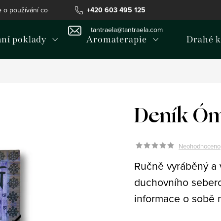
e o používání cookies
Podmínky ochrany osobních údajů
+420 603 495 125
Inf
tantraela@tantraela.com
mní poklady
Aromaterapie
Drahé 
Deník Ó
Neohodnoceno
Ručně vyráběný a 
duchovního seberoz
informace o sobě 