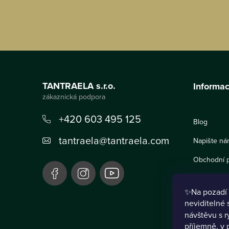
Z
á
TANTRAELA s.r.o.
Informac
p
a
+420 603 495 125
Blog
t
tantraela
@
tantraela.com
Napište ná
í
Obchodní 
Informace 
✨Na pozadí 
Podmínky o
neviditelné 
návštěvu s r
Informativ
příjemně, v
produktům