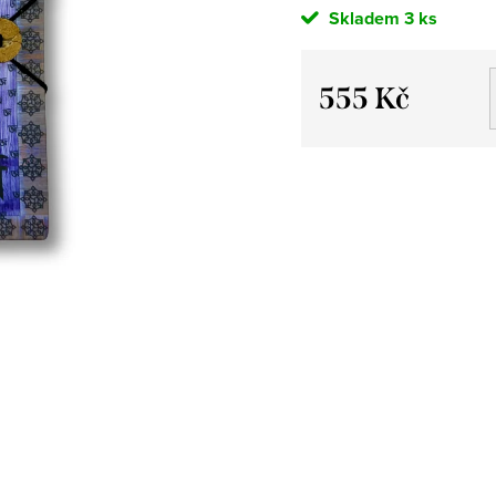
Skladem
3 ks
555 Kč
Měrná
cena: