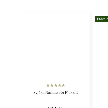
Právě 
Svíčka Namaste & F*ck off