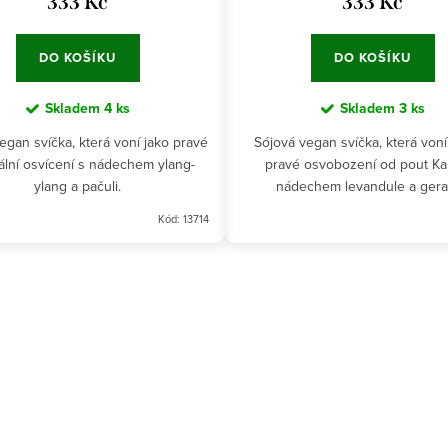
333 Kč
333 Kč
DO KOŠÍKU
DO KOŠÍKU
Skladem
4 ks
Skladem
3 ks
egan svíčka, která voní jako pravé
Sójová vegan svíčka, která voní
uální osvícení s nádechem ylang-
pravé osvobození od pout Ka
ylang a pačuli.
nádechem levandule a gera
Kód:
13714