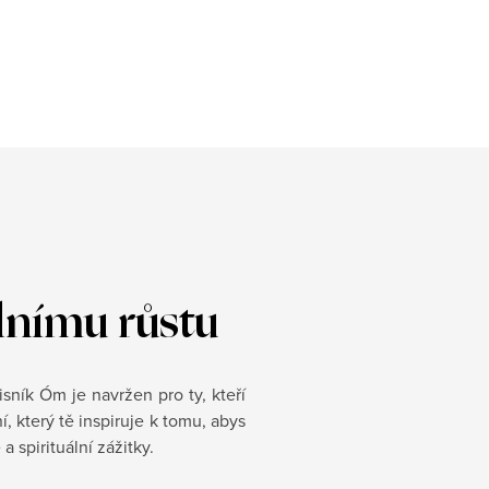
lnímu růstu
sník Óm je navržen pro ty, kteří
, který tě inspiruje k tomu, abys
 spirituální zážitky.