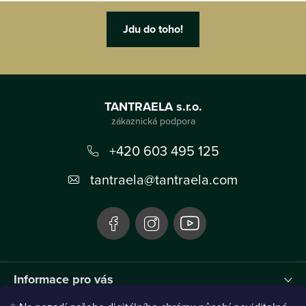
Z
á
TANTRAELA s.r.o.
p
a
+420 603 495 125
t
tantraela
@
tantraela.com
í
Informace pro vás