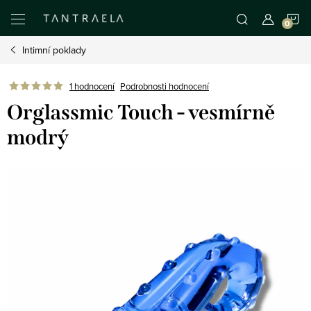
Přejít
N
na
obsah
Intimní poklady
K
1 hodnocení
Podrobnosti hodnocení
Orglassmic Touch - vesmírně
modrý