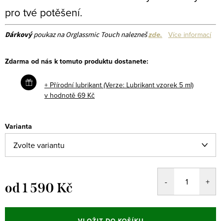
pro tvé potěšení.
zde.
Dárkový
poukaz na Orglassmic Touch nalezneš
Více informací
Zdarma od nás k tomuto produktu dostanete:
+ Přírodní lubrikant (Verze: Lubrikant vzorek 5 ml)
v hodnotě 69 Kč
Varianta
od
1 590 Kč
Měrná
cena:
VLOŽIT DO KOŠÍKU