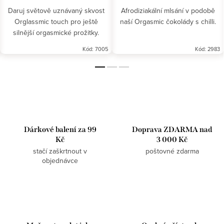
Daruj světově uznávaný skvost
Afrodiziakální mlsání v podobě
Orglassmic touch pro ještě
naší Orgasmic čokolády s chilli.
silnější orgasmické prožitky.
Kód:
7005
Kód:
2983
Dárkové balení za 99
Doprava ZDARMA nad
Kč
3 000 Kč
stačí zaškrtnout v
poštovné zdarma
objednávce