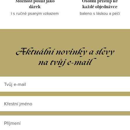
Možnost poslat jako
Osobní přístup ke
dárek
každé objednávce
i s ručně psaným vzkazem
baleno s láskou a péčí
Aktuální novinky a slevy
na tvůj e-mail