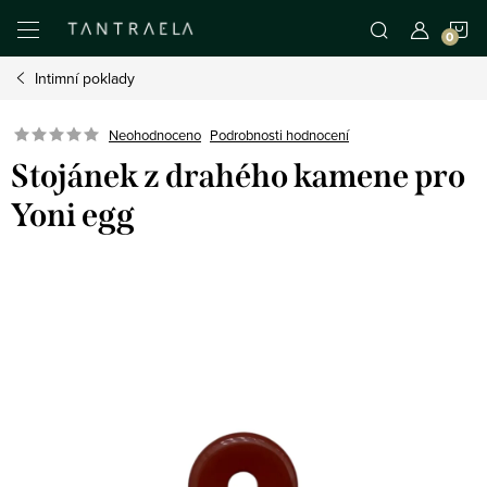
Přejít
N
na
obsah
Intimní poklady
K
Neohodnoceno
Podrobnosti hodnocení
Stojánek z drahého kamene pro
Yoni egg