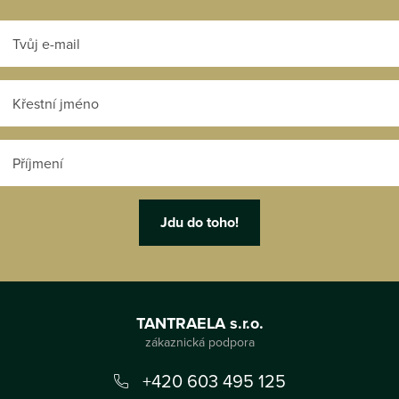
Z
á
TANTRAELA s.r.o.
p
a
+420 603 495 125