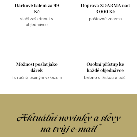
Dárkové balení za 99
Doprava ZDARMA nad
Kč
3 000 Kč
stačí zaškrtnout v
poštovné zdarma
objednávce
Možnost poslat jako
Osobní přístup ke
dárek
každé objednávce
i s ručně psaným vzkazem
baleno s láskou a péčí
Aktuální novinky a slevy
na tvůj e-mail