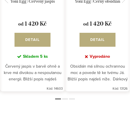
Yoni Egg | Červený jaspis
Yoni Egg | Černý obsidián
1 420 Kč
1 420 Kč
od
od
DETAIL
DETAIL
Skladem
5 ks
Vyprodáno
Červený jaspis v barvě ohně a
Obsidián má silnou ochrannou
krve má divokou a nespoutanou
moc a povede tě ke tvému Já.
energii. Bližší popis najdeš
Bližší popis najdeš níže. Dárkový
níže.Dárkový poukaz na Yoni Egg
poukaz na Yoni Egg nalezneš
Kód:
14603
Kód:
13126
nalezneš ZDE.
ZDE.