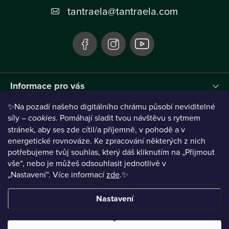
t
tantraela
@
tantraela.com
í
Informace pro vás
✨Na pozadí našeho digitálního chrámu působí neviditelné
Instagram
síly –
cookies
. Pomáhají sladit tvou návštěvu s rytmem
stránek, aby ses zde cítil/a příjemně, v pohodě a v
energetické rovnováze. Ke zpracování některých z nich
potřebujeme tvůj souhlas, který dáš kliknutím na „Přijmout
vše“, nebo je můžeš odsouhlasit jednotlivě v
„Nastavení“.
Více informací
zde
.✨
Nastavení
Copyright 2026
TANTRAELA
. Všechna práva vyhrazena.
Upravit
nastavení cookies