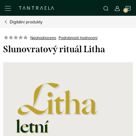
Přejít
N
na
obsah
Digitální produkty
K
Neohodnoceno
Podrobnosti hodnocení
Slunovratový rituál Litha