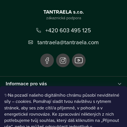
Z
á
TANTRAELA s.r.o.
p
a
+420 603 495 125
t
tantraela
@
tantraela.com
í
Informace pro vás
✨Na pozadí našeho digitálního chrámu působí neviditelné
Instagram
síly –
cookies
. Pomáhají sladit tvou návštěvu s rytmem
stránek, aby ses zde cítil/a příjemně, v pohodě a v
energetické rovnováze. Ke zpracování některých z nich
potřebujeme tvůj souhlas, který dáš kliknutím na „Přijmout
vše“, nebo je můžeš odsouhlasit jednotlivě v