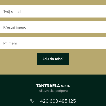
Z
á
TANTRAELA s.r.o.
p
a
+420 603 495 125