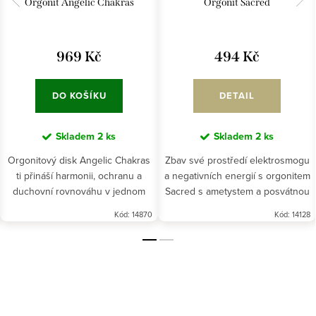
Orgonit Angelic Chakras
Orgonit Sacred
969 Kč
494 Kč
DO KOŠÍKU
DETAIL
Skladem
2 ks
Skladem
2 ks
Orgonitový disk Angelic Chakras
Zbav své prostředí elektrosmogu
ti přináší harmonii, ochranu a
a negativních energií s orgonitem
duchovní rovnováhu v jednom
Sacred s ametystem a posvátnou
magickém kruhu.
geometrií, který spojuje krásu s
Kód:
14870
Kód:
14128
ochranou.