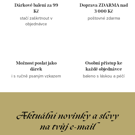
Dárkové balení za 99
Doprava ZDARMA nad
Kč
3 000 Kč
stačí zaškrtnout v
poštovné zdarma
objednávce
Možnost poslat jako
Osobní přístup ke
dárek
každé objednávce
i s ručně psaným vzkazem
baleno s láskou a péčí
Aktuální novinky a slevy
na tvůj e-mail