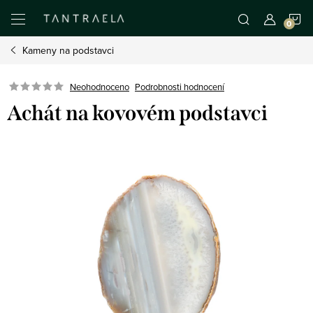
Přejít
N
na
obsah
Kameny na podstavci
K
Neohodnoceno
Podrobnosti hodnocení
Achát na kovovém podstavci