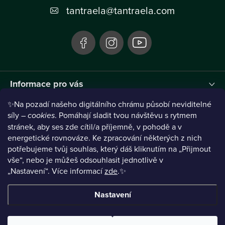
t
tantraela
@
tantraela.com
í
Informace pro vás
✨Na pozadí našeho digitálního chrámu působí neviditelné
Instagram
síly –
cookies
. Pomáhají sladit tvou návštěvu s rytmem
stránek, aby ses zde cítil/a příjemně, v pohodě a v
energetické rovnováze. Ke zpracování některých z nich
potřebujeme tvůj souhlas, který dáš kliknutím na „Přijmout
vše“, nebo je můžeš odsouhlasit jednotlivě v
„Nastavení“.
Více informací
zde
.✨
Nastavení
Copyright 2026
TANTRAELA
. Všechna práva vyhrazena.
Upravit
nastavení cookies