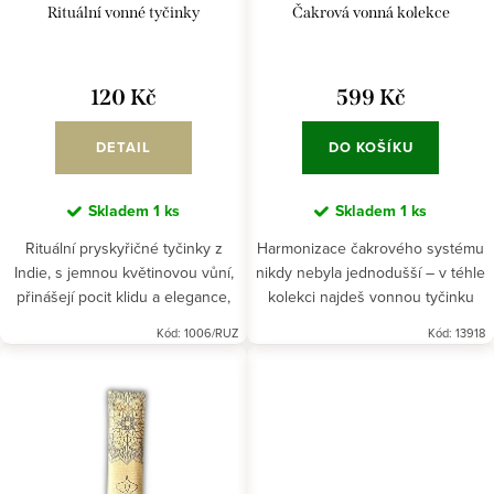
d
t
Rituální vonné tyčinky
Čakrová vonná kolekce
u
ů
k
120 Kč
599 Kč
t
ů
DETAIL
DO KOŠÍKU
Skladem
1 ks
Skladem
1 ks
Rituální pryskyřičné tyčinky z
Harmonizace čakrového systému
Indie, s jemnou květinovou vůní,
nikdy nebyla jednodušší – v téhle
přinášejí pocit klidu a elegance,
kolekci najdeš vonnou tyčinku
otevírají cestu k duchovní
pro každou z tvých čaker.
Kód:
1006/RUZ
Kód:
13918
hloubce a přenášejí esenci
posvátné tradice.