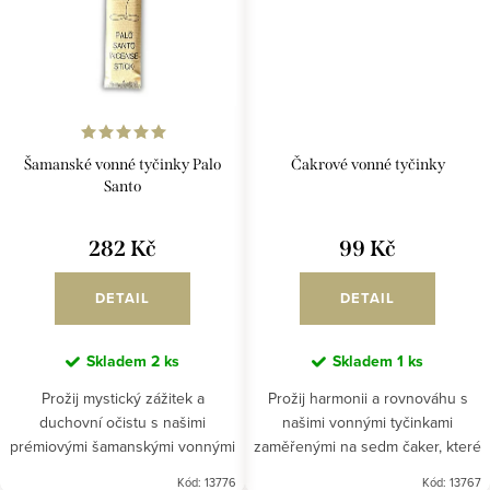
Šamanské vonné tyčinky Palo
Čakrové vonné tyčinky
Santo
282 Kč
99 Kč
DETAIL
DETAIL
Skladem
2 ks
Skladem
1 ks
Prožij mystický zážitek a
Prožij harmonii a rovnováhu s
duchovní očistu s našimi
našimi vonnými tyčinkami
prémiovými šamanskými vonnými
zaměřenými na sedm čaker, které
tyčinkami z Peru, které ti
ti pomohou najít vnitřní klid a
Kód:
13776
Kód:
13767