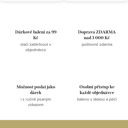
přinesou harmonii a klid do
vyrovnanost nejen pro tvé čakry.
každodenního života.
Pokud chceš tyčinky pro...
O
v
l
Dárkové balení za 99
Doprava ZDARMA
á
Kč
nad 3 000 Kč
d
stačí zaškrtnout v
poštovné zdarma
a
objednávce
c
í
p
r
v
Možnost poslat jako
Osobní přístup ke
dárek
každé objednávce
k
i s ručně psaným
baleno s láskou a péčí
y
vzkazem
v
ý
p