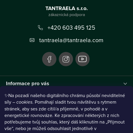
á
TANTRAELA s.r.o.
p
a
+420 603 495 125
t
tantraela
@
tantraela.com
í
Informace pro vás
✨Na pozadí našeho digitálního chrámu působí neviditelné
Instagram
síly –
cookies
. Pomáhají sladit tvou návštěvu s rytmem
stránek, aby ses zde cítil/a příjemně, v pohodě a v
energetické rovnováze. Ke zpracování některých z nich
potřebujeme tvůj souhlas, který dáš kliknutím na „Přijmout
vše“, nebo je můžeš odsouhlasit jednotlivě v