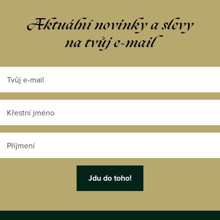
i
s
Aktuální novinky a slevy
u
na tvůj e-mail
Z