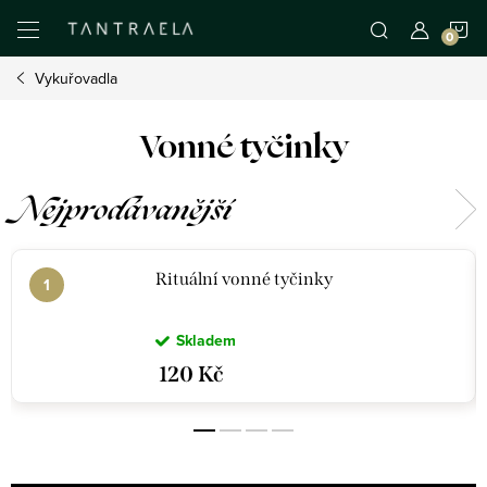
Přejít
N
na
obsah
Vykuřovadla
K
Vonné tyčinky
Nejprodávanější
Rituální vonné tyčinky
Skladem
120 Kč