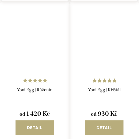
nalezneš ZDE.
ZDE.
Yoni Egg | Růženín
Yoni Egg | Křišťál
1 420 Kč
930 Kč
od
od
DETAIL
DETAIL