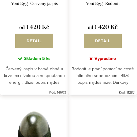
d
t
Yoni Egg | Červený jaspis
Yoni Egg | Rodonit
u
ů
k
1 420 Kč
1 420 Kč
od
od
t
ů
DETAIL
DETAIL
Skladem
5 ks
Vyprodáno
Červený jaspis v barvě ohně a
Rodonit je první pomocí na cestě
krve má divokou a nespoutanou
intimního sebepoznání. Bližší
energii. Bližší popis najdeš
popis najdeš níže. Dárkový
níže.Dárkový poukaz na Yoni Egg
poukaz na yoni egg nalezneš
Kód:
14603
Kód:
11283
nalezneš ZDE.
ZDE.