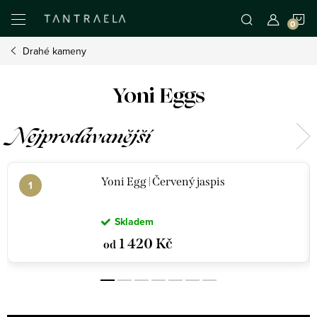
Přejít
N
na
obsah
Drahé kameny
K
Yoni Eggs
Nejprodávanější
Yoni Egg | Červený jaspis
Skladem
1 420 Kč
od