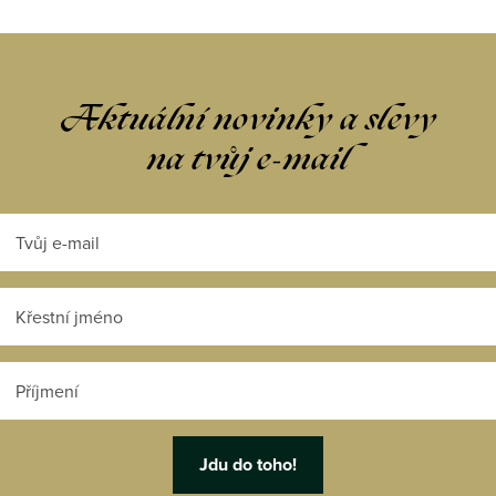
ý
p
i
s
Aktuální novinky a slevy
u
na tvůj e-mail