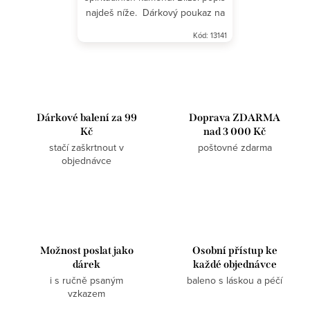
najdeš níže. Dárkový poukaz na
Yoni Egg nalezneš ZDE.
Kód:
13141
O
v
l
Dárkové balení za 99
Doprava ZDARMA
á
Kč
nad 3 000 Kč
d
stačí zaškrtnout v
poštovné zdarma
a
objednávce
c
í
p
r
v
Možnost poslat jako
Osobní přístup ke
dárek
každé objednávce
k
i s ručně psaným
baleno s láskou a péčí
y
vzkazem
v