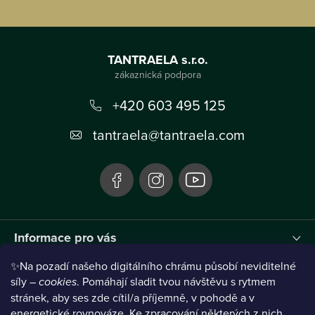
Z
á
TANTRAELA s.r.o.
p
a
+420 603 495 125
t
tantraela
@
tantraela.com
í
Informace pro vás
✨Na pozadí našeho digitálního chrámu působí neviditelné
Instagram
síly –
cookies
. Pomáhají sladit tvou návštěvu s rytmem
stránek, aby ses zde cítil/a příjemně, v pohodě a v
energetické rovnováze. Ke zpracování některých z nich