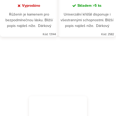
Vyprodáno
Skladem
>5 ks
Růženín je kamenem pro
Univerzální křišťál disponuje i
bezpodmínečnou lásku. Bližší
všestrannými schopnostmi. Bližší
popis najdeš níže. Dárkový
popis najdeš níže. Dárkový
poukaz na yoni egg nalezneš
poukaz na yoni egg nalezneš
Kód:
13144
Kód:
2582
ZDE.
ZDE.