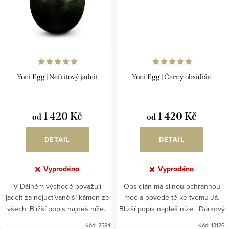
Yoni Egg | Nefritový jadeit
Yoni Egg | Černý obsidián
1 420 Kč
1 420 Kč
od
od
DETAIL
DETAIL
Vyprodáno
Vyprodáno
V Dálném východě považují
Obsidián má silnou ochrannou
jadeit za nejuctívanější kámen ze
moc a povede tě ke tvému Já.
všech. Bližší popis najdeš níže.
Bližší popis najdeš níže. Dárkový
Dárkový poukaz na Yoni Egg
poukaz na Yoni Egg nalezneš
Kód:
2584
Kód:
13126