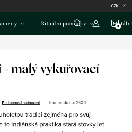
ormativní upozornění k některým produktům
CZK
NÁKU
kameny
Rituální pomůcky
Digitáln
KOŠÍ
ěj - malý vykuřovací
Kód produktu:
2600
Podrobnosti hodnocení
holetou tradici zejména pro svůj
e to indiánská praktika stará stovky let