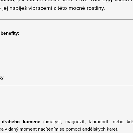
jej nabiješ vibracemi z této mocné rostliny.
 benefity:
ky
z drahého kamene
(ametyst, magnezit, labradorit, nebo kři
niká v daný moment nacítěním se pomoci andělských karet.