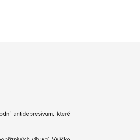
odní antidepresivum, které
příznivých vibrací. Vajíčko