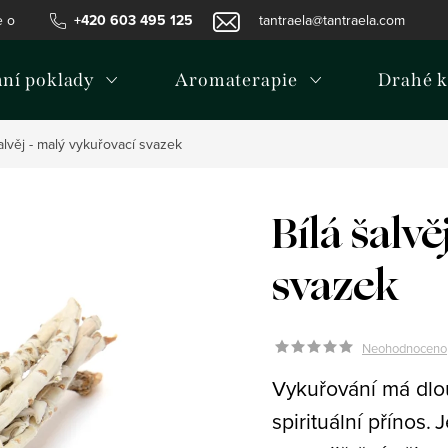
e o používání cookies
+420 603 495 125
Podmínky ochrany osobních údajů
tantraela@tantraela.com
Inf
mní poklady
Aromaterapie
Drahé 
šalvěj - malý vykuřovací svazek
Bílá šalv
svazek
Neohodnoceno
Vykuřování má dlou
spirituální přínos.
J