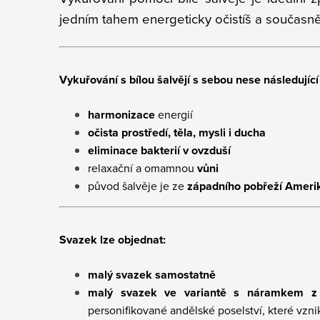
jedním tahem energeticky očistíš a současně 
Vykuřování s bílou šalvějí s sebou nese následující
harmonizace
energií
očista prostředí, těla, mysli i ducha
eliminace bakterií v ovzduší
relaxační a omamnou
vůni
původ šalvěje je ze
západního pobřeží Ameri
Svazek lze objednat:
malý svazek samostatně
malý svazek ve variantě s náramkem 
personifikované andělské poselství, které vz