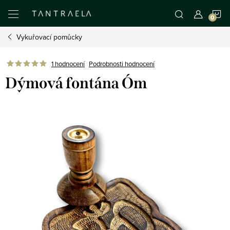
Přejít
N
na
obsah
Vykuřovací pomůcky
K
1 hodnocení
Podrobnosti hodnocení
Dýmová fontána Óm