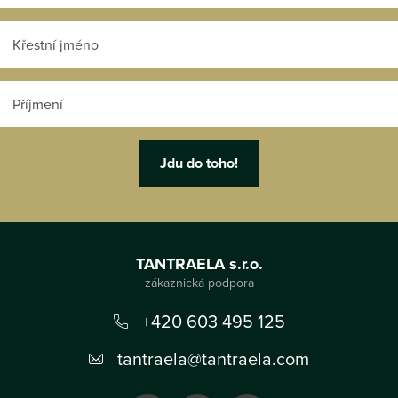
Z
á
TANTRAELA s.r.o.
p
a
+420 603 495 125
t
tantraela
@
tantraela.com
í