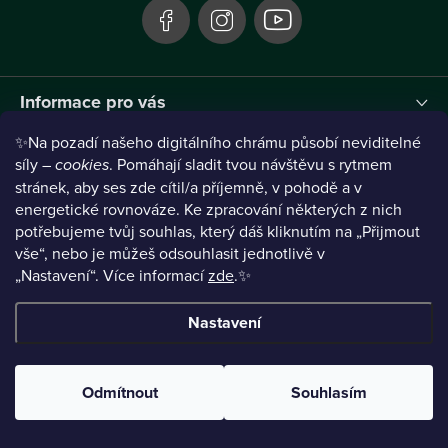
Informace pro vás
✨Na pozadí našeho digitálního chrámu působí neviditelné
Instagram
síly –
cookies
. Pomáhají sladit tvou návštěvu s rytmem
stránek, aby ses zde cítil/a příjemně, v pohodě a v
energetické rovnováze. Ke zpracování některých z nich
potřebujeme tvůj souhlas, který dáš kliknutím na „Přijmout
vše“, nebo je můžeš odsouhlasit jednotlivě v
„Nastavení“.
Více informací
zde
.✨
Nastavení
Copyright 2026
TANTRAELA
. Všechna práva vyhrazena.
Upravit
nastavení cookies
Odmítnout
Souhlasím
Vytvořil Shoptet