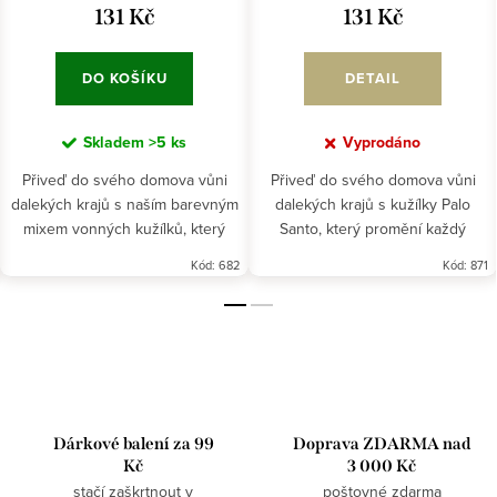
131 Kč
131 Kč
DO KOŠÍKU
DETAIL
Skladem
>5 ks
Vyprodáno
Přiveď do svého domova vůni
Přiveď do svého domova vůni
dalekých krajů s naším barevným
dalekých krajů s kužílky Palo
mixem vonných kužílků, který
Santo, který promění každý
promění každý okamžik v
okamžik v dobrodružství pro tvé
Kód:
682
Kód:
871
exotické dobrodružství pro tvé
smysly.
smysly.
Dárkové balení za 99
Doprava ZDARMA nad
Kč
3 000 Kč
stačí zaškrtnout v
poštovné zdarma