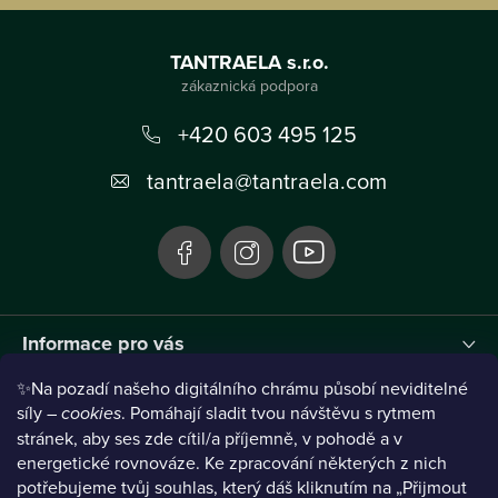
Z
á
TANTRAELA s.r.o.
p
a
+420 603 495 125
t
tantraela
@
tantraela.com
í
Informace pro vás
✨Na pozadí našeho digitálního chrámu působí neviditelné
Instagram
síly –
cookies
. Pomáhají sladit tvou návštěvu s rytmem
stránek, aby ses zde cítil/a příjemně, v pohodě a v
energetické rovnováze. Ke zpracování některých z nich
potřebujeme tvůj souhlas, který dáš kliknutím na „Přijmout