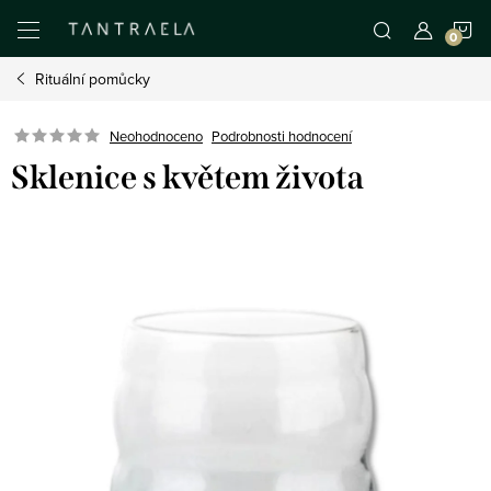
Přejít
N
na
obsah
Rituální pomůcky
K
Neohodnoceno
Podrobnosti hodnocení
Sklenice s květem života