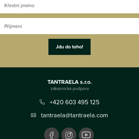
Z
á
TANTRAELA s.r.o.
p
a
+420 603 495 125
t
tantraela
@
tantraela.com
í