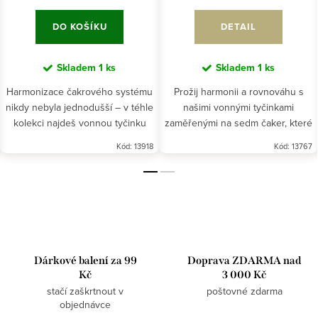
DO KOŠÍKU
DETAIL
Skladem
1 ks
Skladem
1 ks
Harmonizace čakrového systému
Prožij harmonii a rovnováhu s
nikdy nebyla jednodušší – v téhle
našimi vonnými tyčinkami
kolekci najdeš vonnou tyčinku
zaměřenými na sedm čaker, které
pro každou z tvých čaker.
ti pomohou najít vnitřní klid a
Kód:
13918
Kód:
13767
vyrovnanost nejen pro tvé čakry.
Pokud chceš tyčinky pro...
Dárkové balení za 99
Doprava ZDARMA nad
Kč
3 000 Kč
stačí zaškrtnout v
poštovné zdarma
objednávce