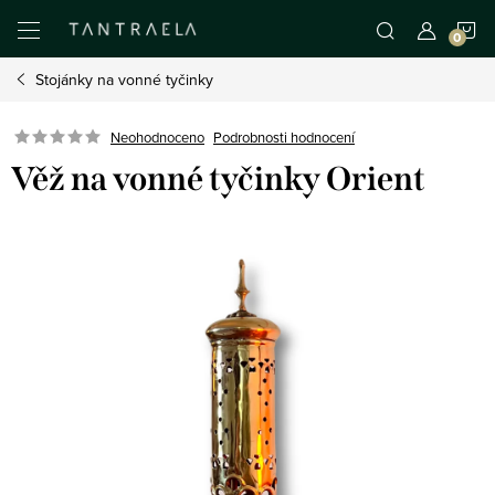
Přejít
N
na
obsah
Stojánky na vonné tyčinky
K
Neohodnoceno
Podrobnosti hodnocení
Věž na vonné tyčinky Orient